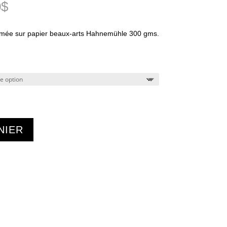
Plage
0
$
de
prix :
imée sur papier beaux-arts Hahnemühle 300 gms.
45.00$
à
350.00$
NIER