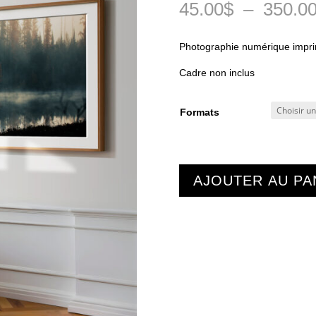
45.00
$
–
350.0
Photographie numérique impr
Cadre non inclus
Formats
AJOUTER AU PA