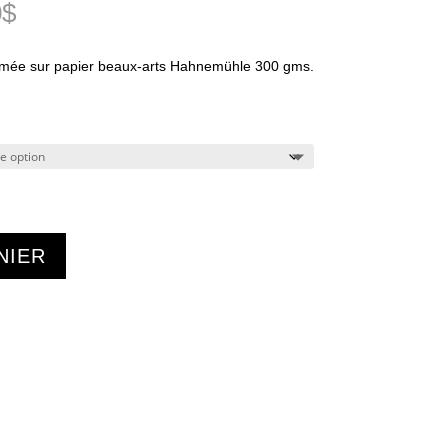
Plage
0
$
de
prix :
imée sur papier beaux-arts Hahnemühle 300 gms.
45.00$
à
350.00$
NIER