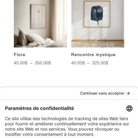
45.00$
45.00$
à
à
350.00$
350.00$
Flore
Rencontre mystique
Plage
Plage
45.00
$
–
350.00
$
40.00
$
–
325.00
$
de
de
prix :
prix :
45.00$
40.00$
à
à
RETOUR
350.00$
325.00$