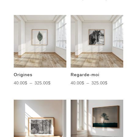
de
de
prix :
prix :
45.00$
40.00$
à
à
350.00$
325.00$
Origines
Regarde-moi
Plage
Plage
40.00
$
–
325.00
$
40.00
$
–
325.00
$
de
de
prix :
prix :
40.00$
40.00$
à
à
325.00$
325.00$