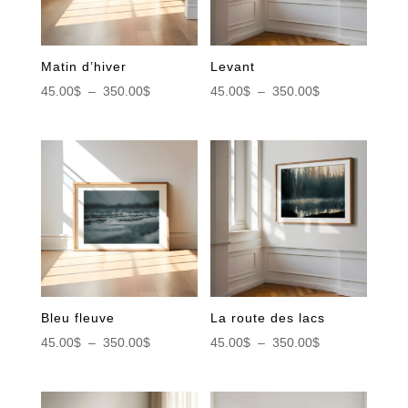
Matin d’hiver
Levant
Plage
Plage
45.00
$
–
350.00
$
45.00
$
–
350.00
$
de
de
prix :
prix :
45.00$
45.00$
à
à
350.00$
350.00$
Bleu fleuve
La route des lacs
Plage
Plage
45.00
$
–
350.00
$
45.00
$
–
350.00
$
de
de
prix :
prix :